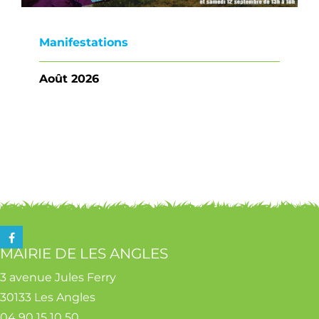
Manifestations
Contact
Août 2026
MAIRIE DE LES ANGLES
3 avenue Jules Ferry
30133 Les Angles
04 90 15 10 50