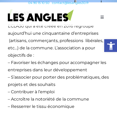
Passer
04 90 15 10 50
|
contact@lesangles30.fr
au
ECLA30
contenu
Toggle
Navigati
ECLA30 qui a été créée en 2016 regroupe
Vie Municipale
aujourd’hui une cinquantaine d’entreprises
Ouvrir l
(artisans, commerçants, professions libérales,
Vivre aux Angles
etc…) de la commune. L’association a pour
objectifs de :
– Favoriser les échanges pour accompagner les
Éducation & Jeunesse
entreprises dans leur développement
– S’associer pour porter des problématiques, des
Vie Économique
projets et des souhaits
– Contribuer à l’emploi
– Accroître la notoriété de la commune
Vie Sociale
– Resserrer le tissu économique
Tourisme & Patrimoine