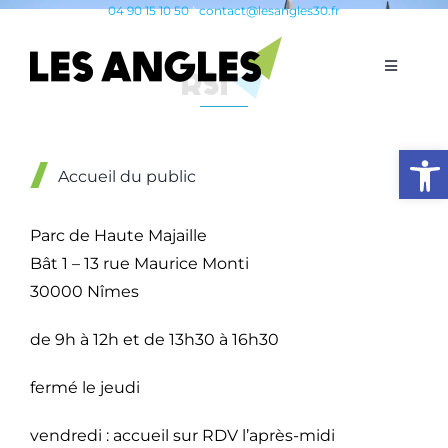
Passer
04 90 15 10 50
|
contact@lesangles30.fr
au
contenu
RSI
Toggle
Navigati
Vie Municipale
Ouvrir l
Accueil du public
Vivre aux Angles
Parc de Haute Majaille
Éducation & Jeunesse
Bât 1 – 13 rue Maurice Monti
30000 Nîmes
Vie Économique
de 9h à 12h et de 13h30 à 16h30
Vie Sociale
fermé le jeudi
vendredi : accueil sur RDV l’après-midi
Tourisme & Patrimoine