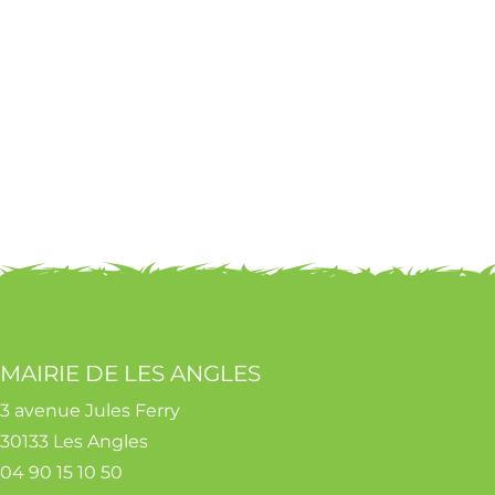
MAIRIE DE LES ANGLES
3 avenue Jules Ferry
30133 Les Angles
04 90 15 10 50